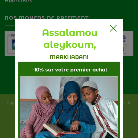
NOS MOYENS DE PAIEMENT
Grandir avec l'islam
Copyright 2026 ©
| Nos moyens de
paiements :
Mandarga
Développé par