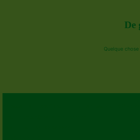
De 
Quelque chose d
Adresse :Pépinière Carco – 24, Robert Desnos – 69120 Va
Email : contact@seneproduits.com
Téléphone : +33 769 68 99 44
LIENS RAPIDES