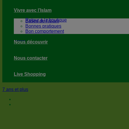
Vivre avec l’Islam
Retour à la boutique
Bases de l’islam
Bonnes pratiques
Bon comportement
Menu
Nous découvrir
Nous contacter
Live Shopping
7 ans et plus