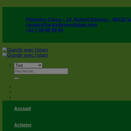
Passer
au
contenu
Pépinière Carco – 24, Robert Desnos – 69120 V
contact@grandiraveclislam.com
+33 7 69 68 99 44
contact@grandiraveclislam.com
Recherche
pour :
Accueil
Acheter